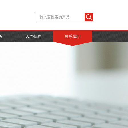
络
人才招聘
联系我们