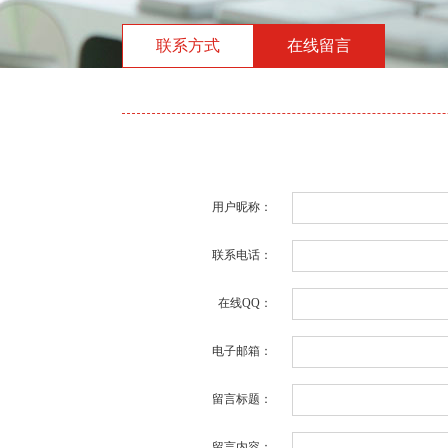
联系方式
在线留言