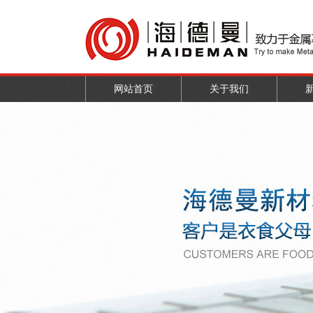
网站首页
关于我们